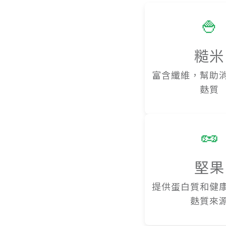
🍚
糙米
富含纖維，幫助
麩質
🥜
堅果
提供蛋白質和健
麩質來