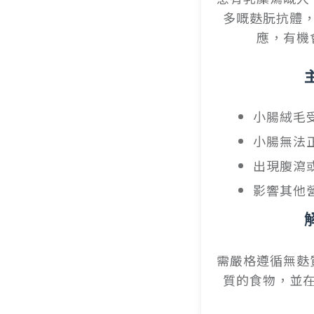
多嘅麩朊抗體
應，有機
小腸絨毛
小腸無法
出現腹瀉
影響其他
需嚴格遵循無麩
質的食物，並