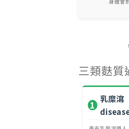
身體會
三類麩質
乳糜瀉（C
1
diseas
患有乳糜瀉嘅人