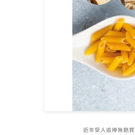
近年受人追捧無麩質飲食