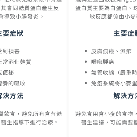
，其會同麩質蛋白產生反
蛋白質主要為白蛋白、
會導致小腸發炎。
敏反應都係由小麥
主要症狀
主要症
受到損害
皮膚痕癢、濕疹
正常消化麩質
喉嚨腫痛
或便秘
氣管收縮（嚴重
營養的吸收
免疫系統將小麥
解決方法
解決方
質飲食，避免所有含有麩
避免食用含小麥的食物
在醫生指導下進行治療。
醫生建議，可能需要