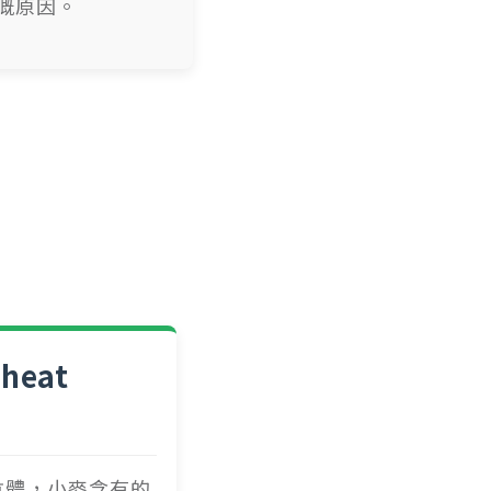
嘅原因。
：
eat
E抗體，小麥含有的