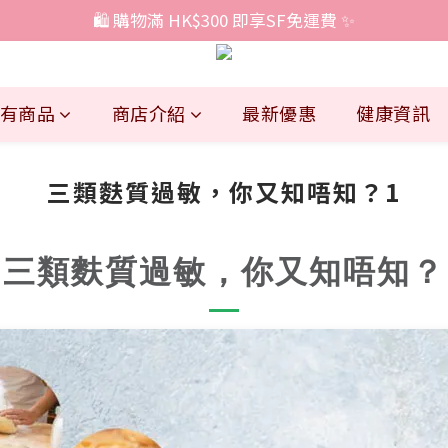
🛍️ 購物滿 HK$300 即享SF免運費 ✨
有商品
商店介紹
最新優惠
健康資訊
三類麩質過敏，你又知唔知？1
三類麩質過敏，你又知唔知？