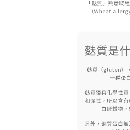
「麩質」熟悉嘅程度
（Wheat alle
麩質是
麩質（glute
一種蛋
麩質獨具化學性質
和彈性，所以含有
白嘅穀物，
另外，麩質蛋白無