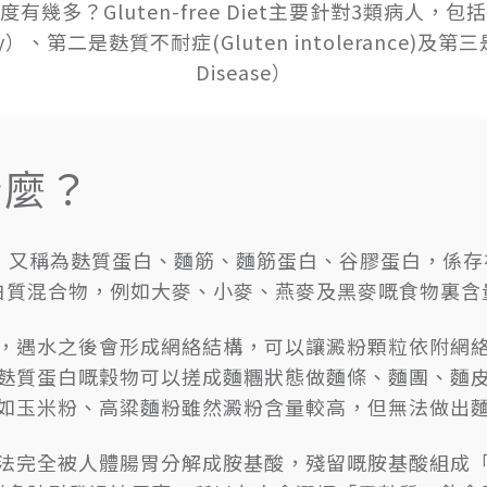
有幾多？Gluten-free Diet主要針對3類病人，
rgy）、第二是麩質不耐症(Gluten intolerance)及第
Disease）
什麼？
n），又稱為麩質蛋白、麵筋、麵筋蛋白、谷膠蛋白，係
白質混合物，例如大麥、小麥、燕麥及黑麥嘅食物裏含
，遇水之後會形成網絡結構，可以讓澱粉顆粒依附網
麩質蛋白嘅穀物可以搓成麵糰狀態做麵條、麵團、麵
如玉米粉、高粱麵粉雖然澱粉含量較高，但無法做出
法完全被人體腸胃分解成胺基酸，殘留嘅胺基酸組成