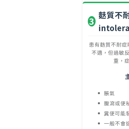
麩質不耐症
3
intoler
患有麩質不耐症
不適，但過敏
重，
脹氣
腹瀉或便
糞便可能
一般不會