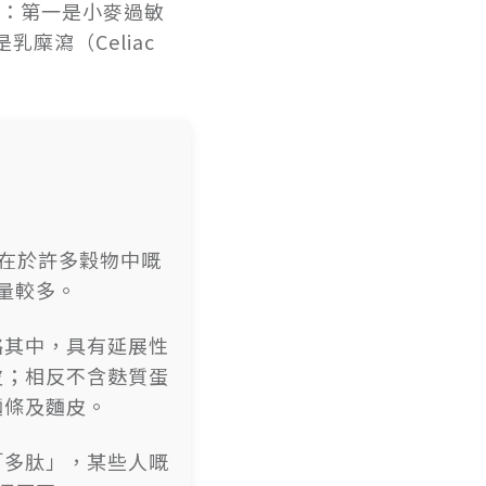
包括：第一是小麥過敏
三是乳糜瀉（Celiac
存在於許多穀物中嘅
量較多。
絡其中，具有延展性
皮；相反不含麩質蛋
麵條及麵皮。
「多肽」，某些人嘅