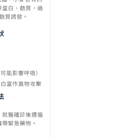
球蛋白、麩質，過
麩質誘發。
狀
時可能影響呼吸）
蛋白當作異物攻擊
法
，就醫確診後遵循
攜帶緊急藥物。