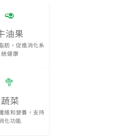
🥑
牛油果
脂肪，促進消化系
統健康
🥦
蔬菜
纖維和營養，支持
消化功能