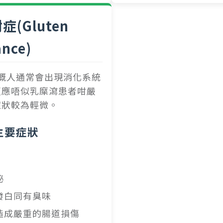
(Gluten
ance)
嘅人通常會出現消化系統
反應唔似乳糜瀉患者咁嚴
症狀較為輕微。
主要症狀
秘
發白同有臭味
造成嚴重的腸道損傷