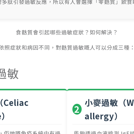
對多肽引發過敏反應，所以有人會選擇「零麩質」飲食
食麩質會引起哪些過敏症狀？如何解決？
依照症狀和病因不同，對麩質過敏嘅人可以分成三種
過敏
eliac
小麥過敏（Wh
2
e）
allergy）
，佢哋嘅免疫系統中有過
能夠透過血液檢測 Ig