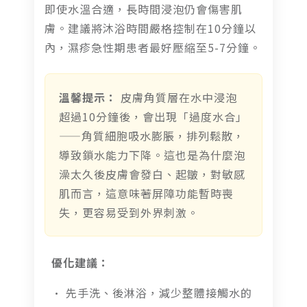
即使水溫合適，長時間浸泡仍會傷害肌
膚。建議將沐浴時間嚴格控制在10分鐘以
內，濕疹急性期患者最好壓縮至5-7分鐘。
溫馨提示：
皮膚角質層在水中浸泡
超過10分鐘後，會出現「過度水合」
——角質細胞吸水膨脹，排列鬆散，
導致鎖水能力下降。這也是為什麼泡
澡太久後皮膚會發白、起皺，對敏感
肌而言，這意味著屏障功能暫時喪
失，更容易受到外界刺激。
優化建議：
• 先手洗、後淋浴，減少整體接觸水的