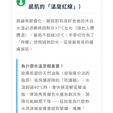
🌡️
感肌的「溫度紅線」）
無論季節變化，敏感肌和濕疹患者的沐浴
水溫必須嚴格控制在37℃左右（接近人體
體溫），最高不超過38℃。冬季切勿為了
「保暖」使用過熱的水，這是最常見的護
膚誤區。
為什麼水溫至關重要？
皮膚表面的天然油脂（皮脂腺分泌的
脂質）是保護屏障的「防護膜」，水
溫超過40℃時，會快速溶解這層油
脂，導致角質層含水量急劇流失，屏
障功能瞬間下降——這就是為什麼熱
水洗澡後皮膚會感到緊繃、瘙癢。