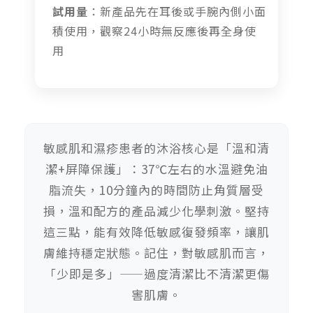
試用量
：新產品先在耳後或手腕內側小面
積使用，觀察24小時無反應後再全身使
用
敏感肌和濕疹患者的沐浴核心是「溫和清
潔+屏障保護」：37℃左右的水溫避免油
脂流失，10分鐘內的時間防止角質層受
損，溫和配方的產品減少化學刺激。堅持
這三點，能有效降低敏感復發頻率，讓肌
膚維持穩定狀態。記住，對敏感肌而言，
「少即是多」——過度清潔比不清潔更傷
害肌膚。