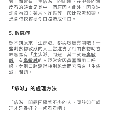
氣」而會有「生痱滋」的問題，在中醫的角
度看的確會是其中一個原因。此外，因為油
炸食物如：薯片、炸雞等一般比較乾和硬，
進食時較容易令口腔造成傷口。
5. 敏感症
想不到原來「生痱滋」都與敏感有關吧！一
些對食物敏感的人士當進食了相關食物時會
較容易有「生痱滋」問題。其二就是
鼻敏
感
！有
鼻敏感
的人經常會因鼻塞而用口呼
吸，令到口腔變得特別乾燥而容易有「生痱
滋」問題。
「痱滋」的處理方法
「痱滋」問題困擾着不少的人，應該如何處
理才是最好？一起看看吧！