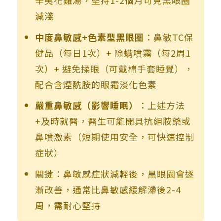
減淺
中度鼻敏感+色素型黑眼圈
：鼻敏TC保
健品（每日1次）+ 除螨噴霧（每2周1
次）+ 避免揉眼（可戴棉手套睡覺），
配合含煙酰胺的眼霜淡化色素
嚴重鼻敏感（影響睡眠）
：上述方法
+及時就醫，醫生可能開具抗組胺藥或
鼻噴激素（短期使用安全，可快速控制
症狀）
關鍵：鼻敏感症狀減輕後，黑眼圈會逐
漸改善，通常比鼻敏感緩解滯後2-4
周，需耐心堅持