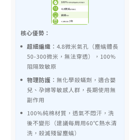
核心優勢：
超細編織
：4.8微米氣孔（塵螨體長
50-300微米，無法穿透），100%
阻隔致敏原
物理防護
：無化學殺蟎劑，適合嬰
兒、孕婦等敏感人群，長期使用無
副作用
100%純棉材質，透氣不悶汗，洗
後不變形（建議每周用60℃熱水清
洗，殺滅殘留塵螨）