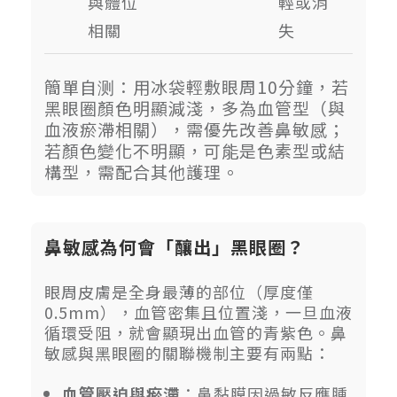
與體位
輕或消
相關
失
簡單自测：用冰袋輕敷眼周10分鐘，若
黑眼圈顏色明顯減淺，多為血管型（與
血液瘀滯相關），需優先改善鼻敏感；
若顏色變化不明顯，可能是色素型或結
構型，需配合其他護理。
鼻敏感為何會「釀出」黑眼圈？
眼周皮膚是全身最薄的部位（厚度僅
0.5mm），血管密集且位置淺，一旦血液
循環受阻，就會顯現出血管的青紫色。鼻
敏感與黑眼圈的關聯機制主要有兩點：
血管壓迫與瘀滯
：鼻黏膜因過敏反應腫