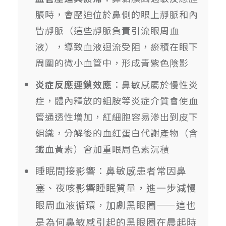
脹時，會壓迫位於鼻側的眼上靜脈和內
眥靜脈（這些靜脈負責引流眼周血
液），導致血液迴流受阻，瘀積在眼下
周圍的微小血管中，形成青紫色陰影
炎症反應連鎖效應
：鼻敏感屬於慢性炎
症，體內釋放的組胺等炎症介質會使血
管通透性增加，紅細胞容易滲出到皮下
組織，分解後的血紅蛋白代謝產物（含
鐵血黃素）會加重眼周色素沉積
睡眠間接影響：鼻敏感患者常因鼻
塞、夜咳影響睡眠質量，進一步減慢
眼周血液循環，加劇黑眼圈——這也
是為何鼻敏感引起的黑眼圈在晨起時