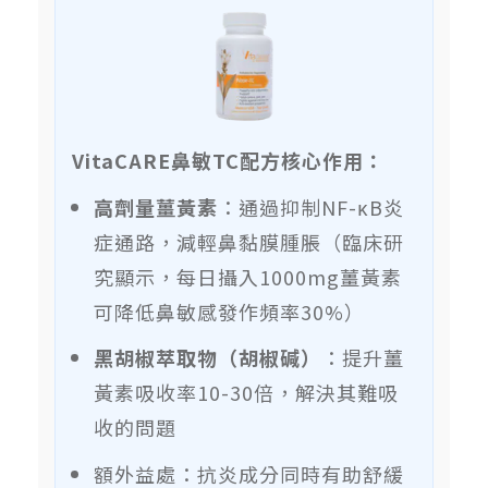
VitaCARE鼻敏TC配方核心作用：
高劑量薑黃素
：通過抑制NF-κB炎
症通路，減輕鼻黏膜腫脹（臨床研
究顯示，每日攝入1000mg薑黃素
可降低鼻敏感發作頻率30%）
黑胡椒萃取物（胡椒碱）
：提升薑
黃素吸收率10-30倍，解決其難吸
收的問題
額外益處：抗炎成分同時有助舒緩