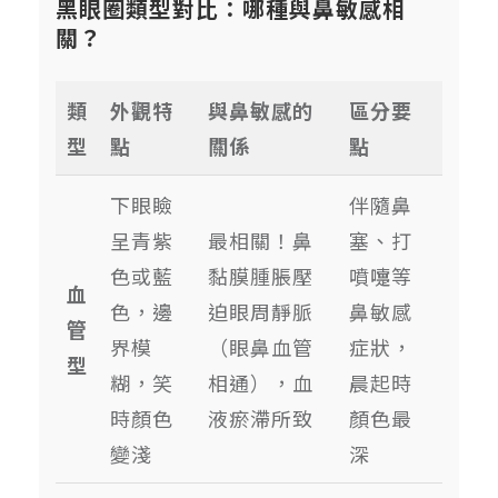
黑眼圈類型對比：哪種與鼻敏感相
關？
類
外觀特
與鼻敏感的
區分要
型
點
關係
點
下眼瞼
伴隨鼻
呈青紫
最相關！鼻
塞、打
色或藍
黏膜腫脹壓
噴嚏等
血
色，邊
迫眼周靜脈
鼻敏感
管
界模
（眼鼻血管
症狀，
型
糊，笑
相通），血
晨起時
時顏色
液瘀滯所致
顏色最
變淺
深