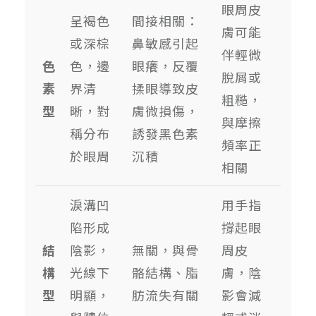
眼周皮
呈褐色
間接相關：
膚可能
或深棕
鼻敏感引起
伴輕微
色
色，邊
眼癢，反覆
脫屑或
素
界清
揉眼導致皮
粗糙，
型
晰，對
膚微損傷，
與摩擦
稱分布
誘發黑色素
頻率正
於眼周
沉積
相關
淚溝凹
用手指
陷形成
撐起眼
結
陰影，
無關，與骨
周皮
構
光線下
骼結構、脂
膚，陰
型
明顯，
肪流失有關
影會減