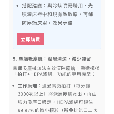
搭配建議：與除螨噴霧聯用，先
噴灑床褥中和現有致敏原，再鋪
防塵蟎床單，效果更佳
立即購買
5. 塵蟎吸塵機：深層清潔，減少殘留
普通吸塵機無法有效清除塵螨，需選擇帶
「拍打+HEPA濾網」功能的專用機型：
工作原理
：通過高頻拍打（每分鐘
3000次以上）將深層塵螨震出，再由
強力吸塵口吸走，HEPA濾網可鎖住
99.97%的微小顆粒（避免排氣口二次