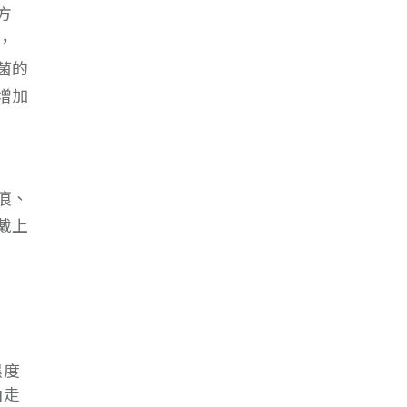
方
，
菌的
增加
痕、
戴上
濕度
抽走