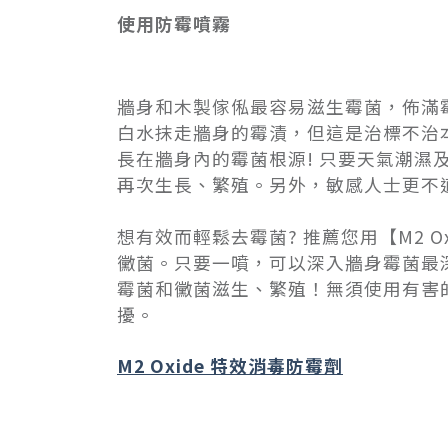
使用防霉噴霧
牆身和木製傢俬最容易滋生霉菌，佈滿
白水抹走牆身的霉漬，但這是治標不治
長在牆身內的霉菌根源! 只要天氣潮
再次生長、繁殖。另外，敏感人士更不
想有效而輕鬆去霉菌? 推薦您用【M2 Ox
黴菌。只要一噴，可以深入牆身霉菌最
霉菌和黴菌滋生、繁殖！無須使用有害
擾。
M2 Oxide 特效消毒防霉劑