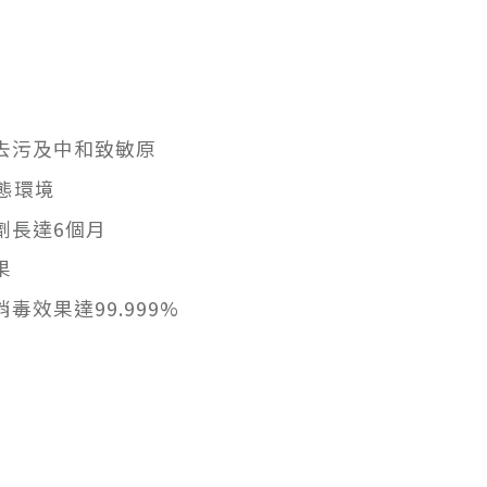
去污及中和致敏原
生態環境
劑長達6個月
果
效果達99.999%