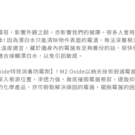
霉斑，影響外觀之餘，亦影響我們的健康。很多人會用
本! 因為漂白水只能清除物件表面的霉漬，無法深層根
濕及溫度適宜，藏於牆身內的霉菌有足夠養份的話，很快
適合接觸漂白水，以免引起敏感。
ide特效消毒防霉劑】! M2 Oxide以納米技術殺滅霉
深入根源位置，滲透力強，徹底摧毀霉菌根部，達致抑
的化學產品，亦可輕鬆解決頑固的霉菌，擺脫霉菌的困