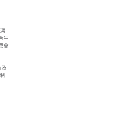
漂
治生
便會
菌及
制