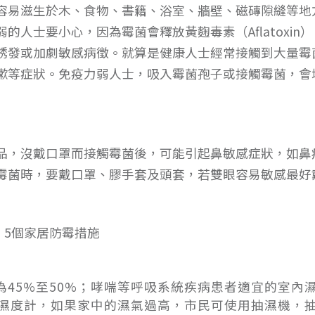
容易滋生於木、食物、書籍、浴室、牆壁、磁磚隙縫等地
人士要小心，因為霉菌會釋放黃麴毒素（Aflatoxin）
誘發或加劇敏感病徵。就算是健康人士經常接觸到大量霉
嗽等症狀。免疫力弱人士，吸入霉菌孢子或接觸霉菌，會
品，沒戴口罩而接觸霉菌後，可能引起鼻敏感症狀，如鼻
霉菌時，要戴口罩、膠手套及頭套，若雙眼容易敏感最好
5個家居防霉措施
45%至50%；哮喘等呼吸系統疾病患者適宜的室內
置濕度計，如果家中的濕氣過高，市民可使用抽濕機，