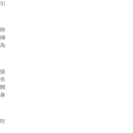
引
時
磚
為
造
衣
開
身
吹