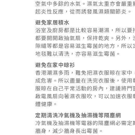
空氣中多餘的水氣。濕氣太重亦會嚴重
起炎性反應，從而誘發風濕類關節炎。
避免家居積水
浴室及廚房都是比較容易潮濕，所以要
都要開開啟抽氣扇，保持乾爽。另外，
隙縫等都是容易滋生霉菌的地方，所以
地毯難以清洗，亦容易滋生霉菌。
避免在家中晾衫
香港潮濕多雨，難免把濕衣服晾在家中
成危害。所以盡量在洗完衣服後，使用
服晾在自己平常活動的房內，建議將門
啟電風扇向著濕衣服吹，可以加速衣服
體健康。
定期清洗冷氣機及抽濕機等隔塵網
冷氣機及抽濕機等電器的隔塵網必需定
牆身，減少牆身長出霉菌。