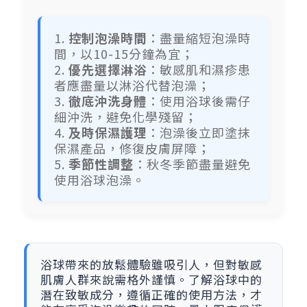
1.
控制泡澡時間
：盡量縮短泡澡時
間，以10-15分鐘為宜；
2.
優先選擇淋浴
：敏感肌和濕疹患
者應盡量以淋浴代替泡澡；
3.
徹底沖洗身體
：使用浴球後需仔
細沖洗，避免化學殘留；
4.
及時保濕護理
：泡澡後立即塗抹
保濕產品，修復皮膚屏障；
5.
季節性調整
：秋冬季節盡量避免
使用浴球泡澡。
浴球帶來的放鬆體驗雖吸引人，但對敏感
肌膚人群來說需格外謹慎。了解浴球中的
潛在致敏成分，遵循正確的使用方法，才