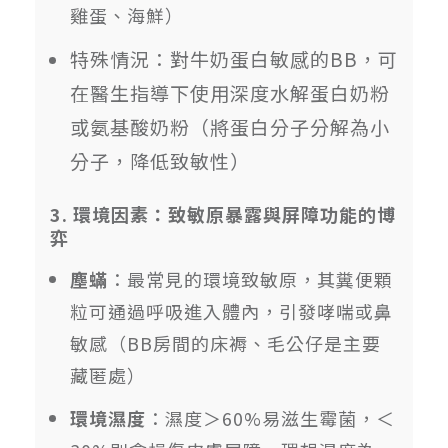
雞蛋、海鮮）
特殊情況：對牛奶蛋白敏感的BB，可
在醫生指導下使用深度水解蛋白奶粉
或氨基酸奶粉（將蛋白分子分解為小
分子，降低致敏性）
3. 環境因素：致敏原暴露與屏障功能的博
弈
塵蟎
：最常見的環境致敏原，其糞便顆
粒可通過呼吸進入體內，引發哮喘或鼻
敏感（BB房間的床褥、毛公仔是主要
藏匿處）
環境濕度
：濕度＞60%易滋生霉菌，＜