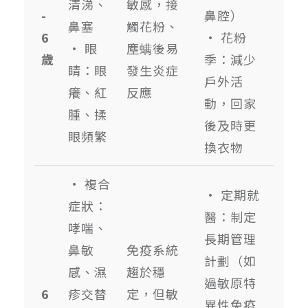
清涕、
敏感，接
-
鼻腔）
鼻塞
觸花粉、
6
• 花粉
• 眼
塵螨後易
歲
季：減少
睛：眼
發生炎症
戶外活
癢、紅
反應
動，回家
腫、揉
後及時更
眼頻繁
換衣物
• 複合
• 定期就
症狀：
醫：制定
哮喘、
長期管理
鼻敏
免疫系統
計劃（如
感、濕
趨於穩
過敏原特
6
疹交替
定，但敏
異性免疫