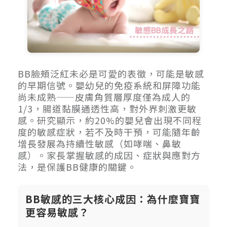
BB臉頰泛紅未必是可愛的表徵，可能是敏感
的早期信號。嬰幼兒的免疫系統和屏障功能
尚未成熟——皮膚角質層厚度僅為成人的
1/3，腸道黏膜通透性高，對外界刺激更敏
感。研究顯示，約20%的嬰兒會出現不同程
度的敏感症狀，若不及時干預，可能隨年齡
增長發展為持續性敏感（如哮喘、鼻敏
感）。家長掌握敏感的成因、症狀與應對方
法，是保護BB健康的關鍵。
BB敏感的三大核心成因：為什麼寶寶
更容易敏感？