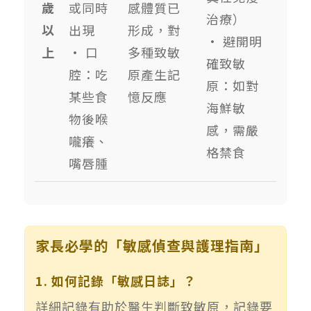
歲
或同時
感體質已
治療）
以
出現
形成，對
• 避開明
上
• 口
多種致敏
確致敏
腔：吃
原產生記
原：如對
某些食
憶反應
海鮮敏
物後喉
感，需嚴
嚨癢、
格禁食
嘴唇腫
家長必學的「敏感偵查與護理指南」
1. 如何記錄「敏感日誌」？
詳細記錄有助於醫生判斷致敏原，記錄要