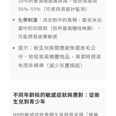
30%則會損傷皮膚屏障，理想濕度為
50%-55%（可使用濕度計監測）
化學刺激
：洗衣劑中的香精、嬰兒沐浴
露中的防腐劑（如甲基異噻唑啉酮），
可能誘發皮膚敏感
提示：新生兒房間應避免擺放毛公
仔、地毯等易積塵物品，清潔時用濕
布而非掃帚（減少灰塵揚起）
不同年齡段的敏感症狀與應對：從新
生兒到青少年
BB的敏感症狀會隨生長發育呈現「進展