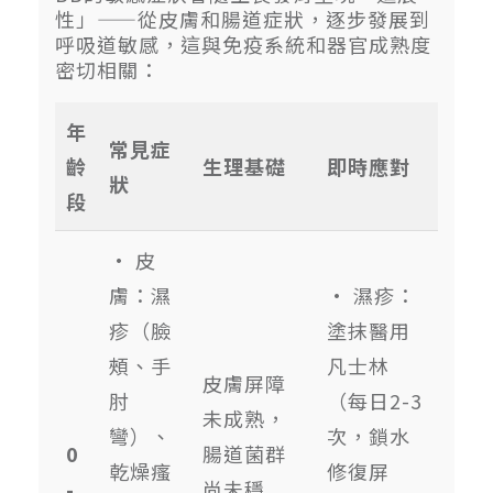
性」——從皮膚和腸道症狀，逐步發展到
呼吸道敏感，這與免疫系統和器官成熟度
密切相關：
年
常見症
齡
生理基礎
即時應對
狀
段
• 皮
膚：濕
• 濕疹：
疹（臉
塗抹醫用
頰、手
凡士林
皮膚屏障
肘
（每日2-3
未成熟，
彎）、
次，鎖水
0
腸道菌群
乾燥瘙
修復屏
-
尚未穩