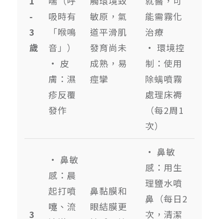
1
喘（呼
觸環境致
就醫，可
-
吸時有
敏原，氣
能需霧化
3
「喉鳴
道平滑肌
治療
歲
音」）
發育尚未
• 環境控
• 皮
成熟，易
制：使用
膚：濕
痙攣
除螨噴霧
疹反覆
處理床褥
發作
（每2周1
次）
• 鼻敏
• 鼻敏
感：用生
感：晨
理鹽水噴
起打噴
鼻黏膜和
鼻（每日2
嚏、流
眼結膜更
3
次，清潔