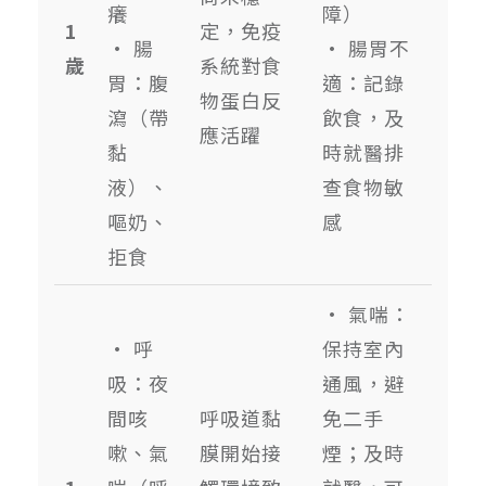
癢
障）
1
定，免疫
• 腸
• 腸胃不
歲
系統對食
胃：腹
適：記錄
物蛋白反
瀉（帶
飲食，及
應活躍
黏
時就醫排
液）、
查食物敏
嘔奶、
感
拒食
• 氣喘：
• 呼
保持室內
吸：夜
通風，避
間咳
呼吸道黏
免二手
嗽、氣
膜開始接
煙；及時