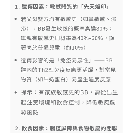
1. 遺傳因素：敏感體質的「先天烙印」
若父母雙方均有敏感史（如鼻敏感、濕
疹），BB發生敏感的概率高達80%；
單親有敏感史則概率為40%-60%，顯
著高於普通兒童（約10%）
遺傳影響的是「免疫易感性」——BB
體內的Th2型免疫反應更活躍，對常見
物質（如牛奶蛋白）易產生過度反應
提示：有家族敏感史的BB，需從出生
起注意環境和飲食控制，降低敏感觸
發風險
2. 飲食因素：腸道屏障與食物敏感的關聯