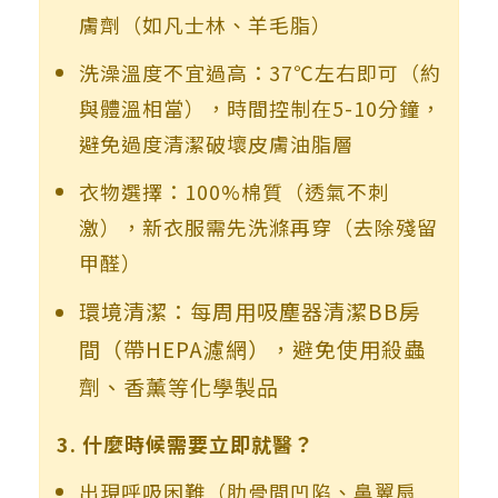
膚劑（如凡士林、羊毛脂）
洗澡溫度不宜過高：37℃左右即可（約
與體溫相當），時間控制在5-10分鐘，
避免過度清潔破壞皮膚油脂層
衣物選擇：100%棉質（透氣不刺
激），新衣服需先洗滌再穿（去除殘留
甲醛）
環境清潔：每周用吸塵器清潔BB房
間（帶HEPA濾網），避免使用殺蟲
劑、香薰等化學製品
3. 什麼時候需要立即就醫？
出現呼吸困難（肋骨間凹陷、鼻翼扇