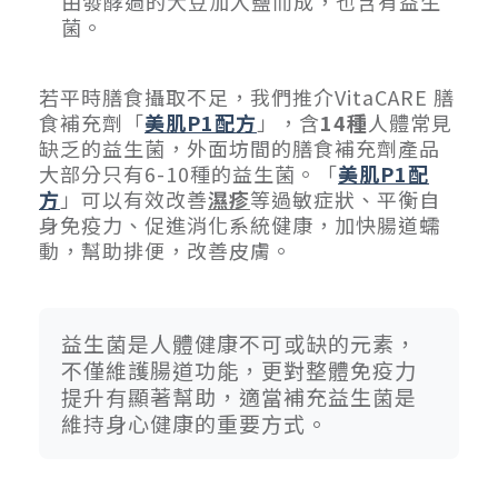
由發酵過的大豆加入鹽而成，也含有益生
菌。
若平時膳食攝取不足，我們推介VitaCARE 膳
食補充劑「
美肌P1配方
」，含
14種
人體常見
缺乏的益生菌，外面坊間的膳食補充劑產品
大部分只有6-10種的益生菌。「
美肌P1配
方
」可以有效改善
濕疹
等過敏症狀、平衡自
身免疫力、促進消化系統健康，加快腸道蠕
動，幫助排便，改善皮膚。
益生菌是人體健康不可或缺的元素，
不僅維護腸道功能，更對整體免疫力
提升有顯著幫助，適當補充益生菌是
維持身心健康的重要方式。