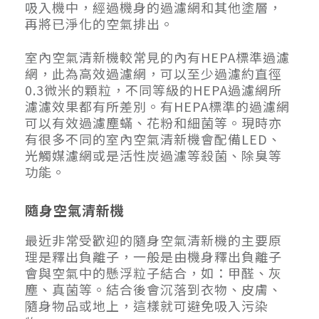
吸入機中，經過機身的過濾網和其他塗層，
再將已淨化的空氣排出。
室內空氣清新機較常見的內有HEPA標準過濾
網，此為高效過濾網，可以至少過濾約直徑
0.3微米的顆粒，不同等級的HEPA過濾網所
濾濾效果都有所差別。有HEPA標準的過濾網
可以有效過濾塵蟎、花粉和細菌等。現時亦
有很多不同的室內空氣清新機會配備LED、
光觸媒濾網或是活性炭過濾等殺菌、除臭等
功能。
隨身空氣清新機
最近非常受歡迎的隨身空氣清新機的主要原
理是釋出負離子，一般是由機身釋出負離子
會與空氣中的懸浮粒子結合，如：甲醛、灰
塵、真菌等。結合後會沉落到衣物、皮膚、
隨身物品或地上，這樣就可避免吸入污染