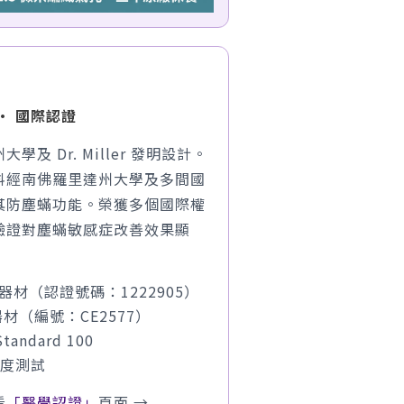
· 國際認證
及 Dr. Miller 發明設計。
料經南佛羅里達州大學及多間國
其防塵蟎功能。榮獲多個國際權
驗證對塵蟎敏感症改善效果顯
療器材（認證號碼：1222905）
器材（編號：CE2577）
tandard 100
氣度測試
看
「醫學認證」
頁面 →