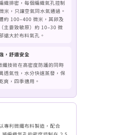
編織排密，每個編織氣孔控制
.5 微米，只讓空氣同水氣通過。
約 100–400 微米，其卵及
（主要致敏原）約 10–30 微
部遠大於布料氣孔。
強，舒適安全
進微纖技術在高密度防護的同時
異透氣性，水分快速蒸發，保
乾爽，四季適用。
ETE 以專利微纖布料製造，配合
將編織氣孔的密度控制在 2.5