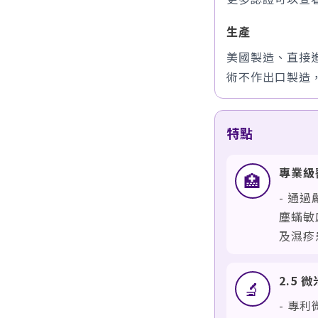
生產
美國製造、直接
術不作出口製造
特點
專業級
🏥
- 通
塵蟎敏
及濕疹
2.5
🔬
- 專