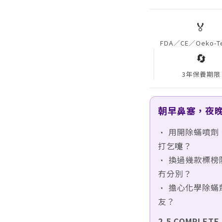
🏅
FDA／CE／Oeko-
🔄
3年保養期限
朝早鼻塞，夜
• 用開除蟎噴
打乞嚏？
• 換過幾款標
冇分別？
• 擔心化學除
友？
2.5 COMPL