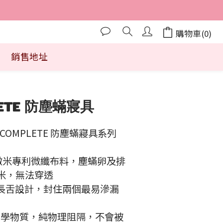
購物車(0)
銷售地址
立即購買
PLETE 防塵蟎寢具
COMPLETE 防塵蟎寢具系列
2.5 微米專利微纖布料，塵蟎卵及排
 微米，無法穿透
拉鍊長舌設計，封住兩個最易滲漏
或化學物質，純物理阻隔，不會被