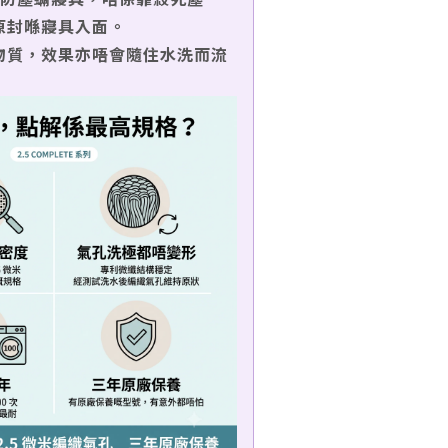
原封喺寢具入面。
物質，效果亦唔會隨住水洗而流