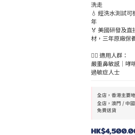
洗走
💧 經洗水測試可機
年
🏅 美國研發及直
材，三年原廠保
💁‍♀️ 適用人群：
嚴重鼻敏感｜哮
過敏症人士
全店，香港主要地
全店，澳門 / 中
免費送貨
HK$4,500.0