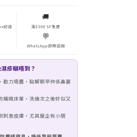
🚚
Tex認證
滿$300 SF免運
💬
WhatsApp即時諮詢
晚濕疹瞓唔到？
劑、勤力吸塵，點解朝早仲係鼻塞
榜防蟎嘅床單，洗幾次之後好似又
蟎劑刺激皮膚，尤其屋企有小朋
ETE 防塵蟎寢具，唔係靠殺死塵