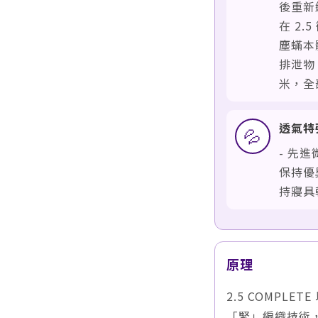
後重新
在 2
塵蟎本體
排泄物
米，全
透氣特
💦
- 先
保持優
持寢具
原理
2.5 COMPL
「緊」編織技術，