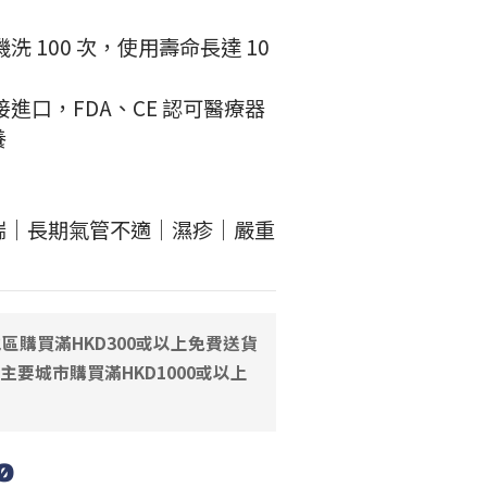
洗 100 次，使用壽命長達 10 
接進口，FDA、CE 認可醫療器
養
喘｜長期氣管不適｜濕疹｜嚴重
區購買滿HKD300或以上免費送貨
國主要城市購買滿HKD1000或以上
0