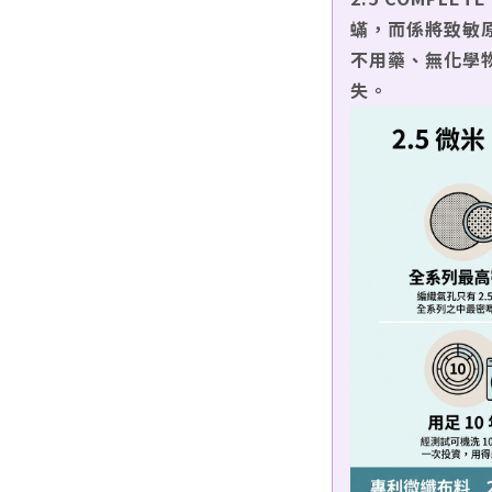
蟎，而係將致敏
不用藥、無化學
失。