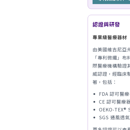
認證與研發
專業級醫療器材 
由美國維吉尼亞州大學
「專利微纖」布
際醫療機構驗證
威認證，經臨床
著，包括：
FDA 認可醫
CE 認可醫療
OEKO-TEX® S
SGS 通風透
更多認證可以查