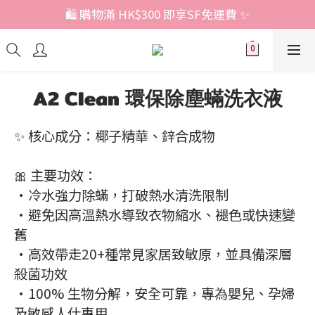
🛍️ 購物滿 HK$300 即享SF免運費 ✨
A2 Clean 環保除塵蟎洗衣液
✨ 核心成分：椰子精華、鋅合成物
🎀 主要功效：
•冷水強力除蟎，打破熱水清洗限制
•避免因高溫熱水導致衣物縮水、褪色或快速變
舊
•高效帶走20+種常見家居致敏原，並具備深層
殺菌功效
•100% 生物分解，安全可靠，專為嬰兒、孕婦
及敏感人仕專用