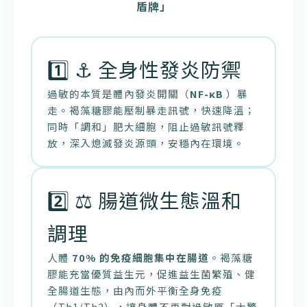
盾牌」
1️⃣ ⚓ 全身性發炎防禦
過敏的本質是體內發炎開關（
NF-κB
）暴
走。褐藻糖膠能壓制暴走訊號，快速降溫；
同時「調和」肥大細胞，阻止過敏訊號釋
放，深入熄滅發炎源頭，安穩內在環境。
2️⃣ ⚖️ 腸道微生態溫和
調理
人體
70% 的免疫細胞集中在腸道
。褐藻糖
膠能充當優質益生元，促進益生菌繁殖、健
全腸道生態，由內而外平衡全身免疫
（Th1/Th2），讓身體不再對過敏原「大驚