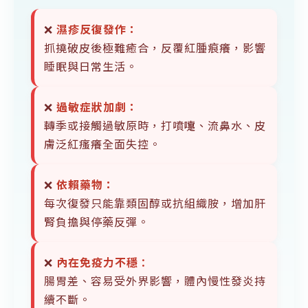
❌
濕疹反復發作：
抓撓破皮後極難癒合，反覆紅腫痕癢，影響
睡眠與日常生活。
❌
過敏症狀加劇：
轉季或接觸過敏原時，打噴嚏、流鼻水、皮
膚泛紅瘙癢全面失控。
❌
依賴藥物：
每次復發只能靠類固醇或抗組織胺，增加肝
腎負擔與停藥反彈。
❌
內在免疫力不穩
：
腸胃差、容易受外界影響，體內慢性發炎持
續不斷。