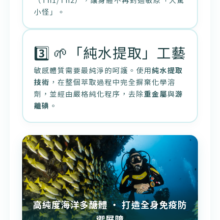
小怪」。
3️⃣ 🌱「純水提取」工藝
敏感體質需要最純淨的呵護。使用
純水提取
技術
，在整個萃取過程中完全摒棄化學溶
劑，並經由嚴格純化程序，去除
重金屬
與
游
離碘
。
高純度海洋多醣體 ‧ 打造全身免疫防
禦屏障