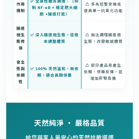
✅ 全身性體質調理：（抑
作用
⚠️ 多為短暫安撫或
制 NF-κB + 穩定肥大細
機制
僅具單一抗氧化功能
胞 +腸道打底）
腸道
微生
✅ 深入腸道微生態，從根
⚠️ 無法調理腸道微
態修
本調整體質
生態，改變敏感體質
復
安全
⚠️ 部分產品易產生
性與
✅ 100% 天然溫和，無依
依賴、停藥反彈，並
依賴
賴，適合長期保養
增加肝腎負擔
性
天然純淨 ‧ 嚴格品質
給您與家人最安心的天然抗敏選擇