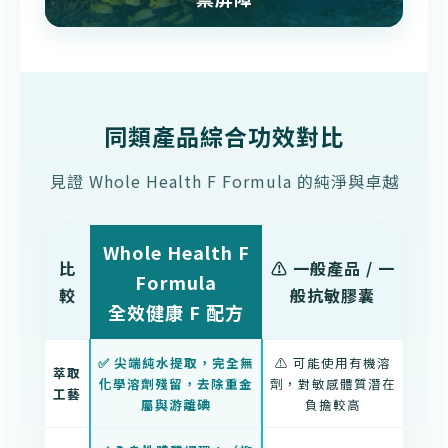
同類產品綜合功效對比
見證 Whole Health F Formula 的純淨與卓越
Whole Health F
比
⚠️ 一般產品 / 一
Formula
較
般抗敏膠囊
全效健康 F 配方
✅ 尖端純水提取，完全無
⚠️ 可能使用有機溶
萃取
化學溶劑殘留，去除重金
劑，對敏感體質潛在
工藝
屬與游離碘
負擔較高