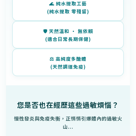
🌊 純水提取工藝
(純水提取 零殘留)
🛡️
天然溫和 ‧ 無依賴
(適合日常長期保健)
⚖️ 高純度多醣體
(
天然調理免疫
)
您是否也在經歷這些過敏煩惱？
慢性發炎與免疫失衡，正悄悄引爆體內的過敏火
山...